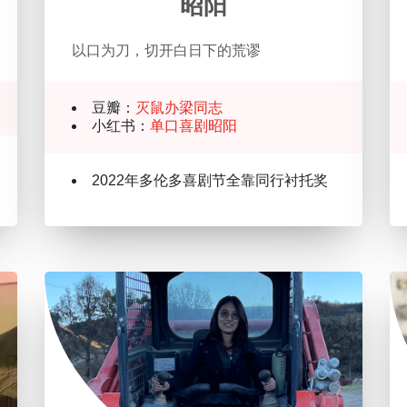
昭阳
以口为刀，切开白日下的荒谬
豆瓣：
灭鼠办梁同志
小红书：
单口喜剧昭阳
2022年多伦多喜剧节全靠同行衬托奖