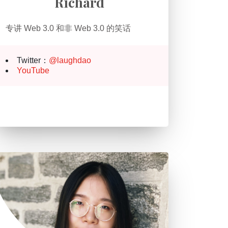
Richard
专讲 Web 3.0 和非 Web 3.0 的笑话
Twitter：
@laughdao
YouTube